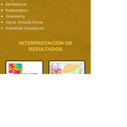
EM Methods
Radiometrics
Gravimetry
Aerial, Ground, Drone
Downhole Geophysics
INTERPRETACIÓN DE
RESULTADOS
LOS DATOS SE INTEGRAN A UNA BASE
GEORREFERENCIA DEL PROYECTO,
USANDO SIG PARA SU ANÁLISIS Y
VISUALIZACIÓN, FORTALECIENDO LA
TOMA DE DECISIONES EN CAMPO.